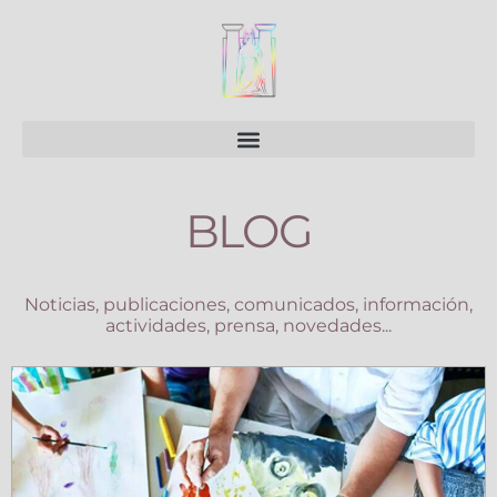
Ir
al
contenido
BLOG
Noticias, publicaciones, comunicados, información,
actividades, prensa, novedades...
Page
Page
Page