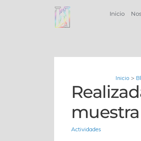
Ir
Navegación
al
de
Inicio
Nos
contenido
entradas
Inicio
B
Realizad
muestra
Actividades