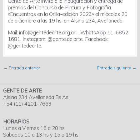
Gente de Arte invita a la inauguración y entrega de
premios del Concurso de Pintura y Fotografía
«Encuentros en la Orilla-edición 2023» el miécoles 20
de diciembre a las 19 hs. en Alsina 234, Avellaneda.
Mail: info@gentedearte.org.ar – WhatsApp 11-6852-
1681. Instagram: @gente.de.arte. Facebook:
@gentedearte.
←
Entrada anterior
Entrada siguiente
→
GENTE DE ARTE
Alsina 234 Avellaneda Bs.As.
+54 (11) 4201-7663
HORARIOS
Lunes a Viernes 16 a 20 hs
Sábados 10 a 13 hs y 15 a 19 hs