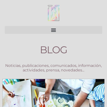
Ir
al
contenido
BLOG
Noticias, publicaciones, comunicados, información,
actividades, prensa, novedades...
Page
Page
Page